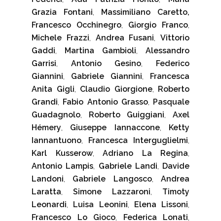
Grazia Fontani
,
Massimiliano Caretto,
Francesco Occhinegro
,
Giorgio Franco
,
Michele Frazzi
,
Andrea Fusani
,
Vittorio
Gaddi
,
Martina Gambioli
,
Alessandro
Garrisi
,
Antonio Gesino
,
Federico
Giannini
,
Gabriele Giannini
,
Francesca
Anita Gigli
,
Claudio Giorgione
,
Roberto
Grandi
,
Fabio Antonio Grasso
,
Pasquale
Guadagnolo
,
Roberto Guiggiani
,
Axel
Hémery
,
Giuseppe Iannaccone
,
Ketty
Iannantuono
,
Francesca Interguglielmi
,
Karl Kusserow
,
Adriano La Regina
,
Antonio Lampis
,
Gabriele Landi
,
Davide
Landoni
,
Gabriele Langosco
,
Andrea
Laratta
,
Simone Lazzaroni
,
Timoty
Leonardi
,
Luisa Leonini
,
Elena Lissoni
,
Francesco Lo Gioco
,
Federica Lonati
,