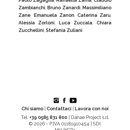
Paolo Zagaglia
,
Raffaella Zama
,
Claudio
Zambianchi
,
Bruno Zanardi
,
Massimiliano
Zane
,
Emanuela Zanon
,
Caterina Zaru
,
Alessia Zorloni
,
Luca Zuccala
,
Chiara
Zucchellini
,
Stefania Zuliani
Chi siamo
|
Contattaci
|
Lavora con noi
Tel.
+39 0585 831 800
| Danae Project s.r.l.
© 2026 - P.IVA 01181910454 | SDI: