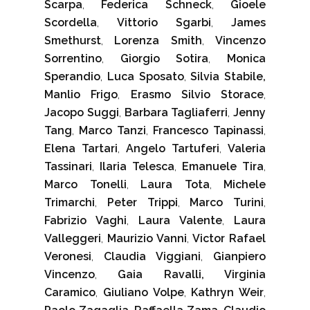
Scarpa
,
Federica Schneck
,
Gioele
Scordella
,
Vittorio Sgarbi
,
James
Smethurst
,
Lorenza Smith
,
Vincenzo
Sorrentino
,
Giorgio Sotira
,
Monica
Sperandio
,
Luca Sposato
,
Silvia Stabile,
Manlio Frigo
,
Erasmo Silvio Storace
,
Jacopo Suggi
,
Barbara Tagliaferri
,
Jenny
Tang
,
Marco Tanzi
,
Francesco Tapinassi
,
Elena Tartari
,
Angelo Tartuferi
,
Valeria
Tassinari
,
Ilaria Telesca
,
Emanuele Tira
,
Marco Tonelli
,
Laura Tota
,
Michele
Trimarchi
,
Peter Trippi
,
Marco Turini
,
Fabrizio Vaghi
,
Laura Valente
,
Laura
Valleggeri
,
Maurizio Vanni
,
Victor Rafael
Veronesi
,
Claudia Viggiani
,
Gianpiero
Vincenzo
,
Gaia Ravalli, Virginia
Caramico
,
Giuliano Volpe
,
Kathryn Weir
,