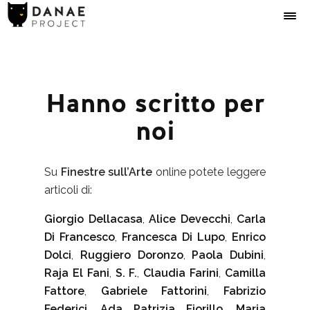
Hanno scritto per
noi
Su
Finestre sull’Arte
online potete leggere
articoli di:
Giorgio Dellacasa
,
Alice Devecchi
,
Carla
Di Francesco
,
Francesca Di Lupo
,
Enrico
Dolci
,
Ruggiero Doronzo
,
Paola Dubini
,
Raja El Fani
,
S. F.
,
Claudia Farini
,
Camilla
Fattore
,
Gabriele Fattorini
,
Fabrizio
Federici
,
Ada Patrizia Fiorillo
,
Maria