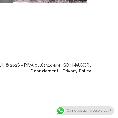
.r.l. © 2026 - P.IVA 01181910454 | SDI: M5UXCR1
Finanziamenti
|
Privacy Policy
Come possiamo esserti utili?