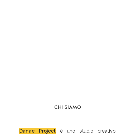
Ideazione
Modellazione 3d
Rendering
Progettazione
UV mapping
CHI SIAMO
Danae Project
è uno studio creativo