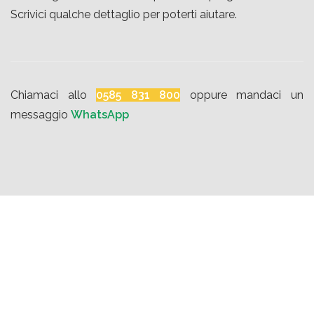
Scrivici qualche dettaglio per poterti aiutare.
Chiamaci allo
0585 831 800
oppure mandaci un
messaggio
WhatsApp
COSA FA DANAE PROJECT
Consulenza